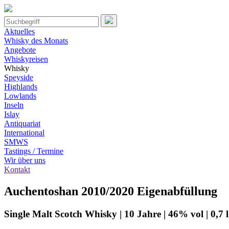
Aktuelles
Whisky des Monats
Angebote
Whiskyreisen
Whisky
Speyside
Highlands
Lowlands
Inseln
Islay
Antiquariat
International
SMWS
Tastings / Termine
Wir über uns
Kontakt
Auchentoshan 2010/2020 Eigenabfüllung
Single Malt Scotch Whisky | 10 Jahre | 46% vol | 0,7 l