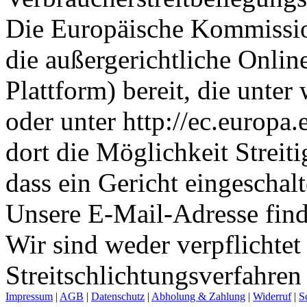
Die Europäische Kommission 
die außergerichtliche Onlin
Plattform) bereit, die unte
oder unter http://ec.europa.
dort die Möglichkeit Streit
dass ein Gericht eingeschal
Unsere E-Mail-Adresse fin
Wir sind weder verpflichtet
Streitschlichtungsverfahren
Impressum
|
AGB
|
Datenschutz
|
Abholung & Zahlung
|
Widerruf
|
S