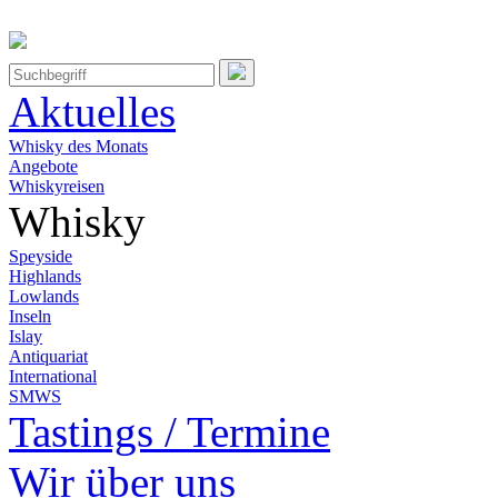
Aktuelles
Whisky des Monats
Angebote
Whiskyreisen
Whisky
Speyside
Highlands
Lowlands
Inseln
Islay
Antiquariat
International
SMWS
Tastings / Termine
Wir über uns